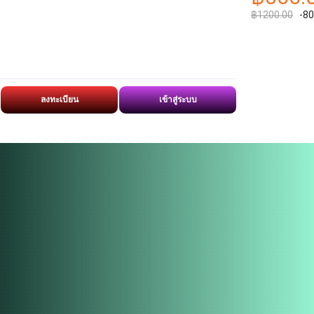
฿1200.00
-8
ลงทะเบียน
เข้าสู่ระบบ