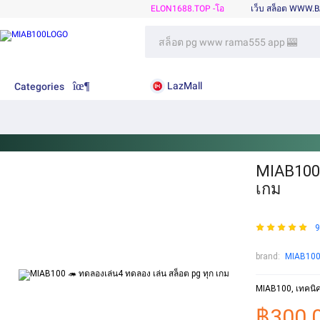
ELON1688.TOP -โอ
เว็บ สล็อต WWW.
LazMall
Categories
MIAB100 
เกม
9
brand:
MIAB10
MIAB100, เทคนิ
฿300.