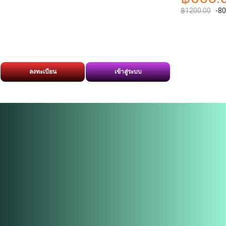
฿1200.00
-8
ลงทะเบียน
เข้าสู่ระบบ