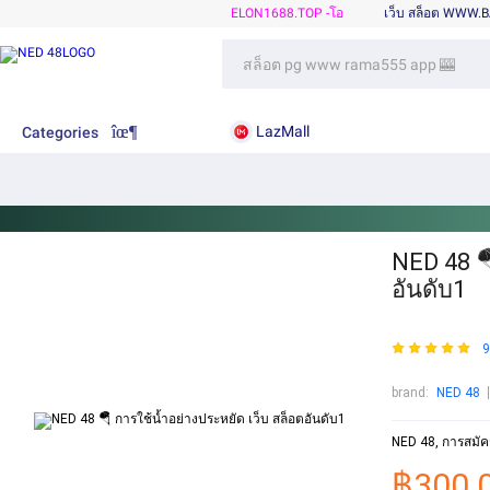
ELON1688.TOP -โอ
เว็บ สล็อต WWW.
LazMall
Categories
NED 48 🪂
อันดับ1
9
brand:
NED 48
NED 48, การสมัค
฿300.