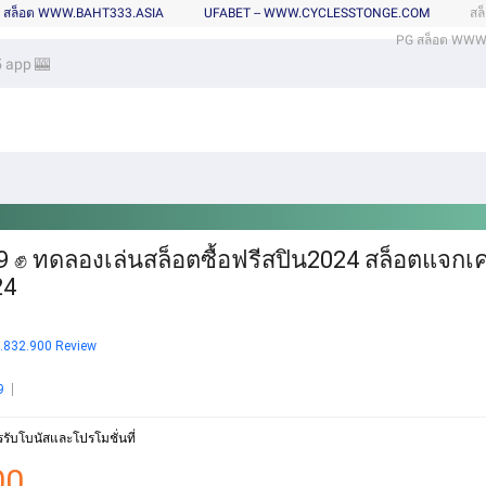
บ สล็อต WWW.BAHT333.ASIA
UFABET -- WWW.CYCLESSTONGE.COM
สล
PG สล็อต WW
 ✊ ทดลองเล่นสล็อตซื้อฟรีสปิน2024 สล็อตแจกเค
24
.832.900 Review
9
รรับโบนัสและโปรโมชั่นที่
00