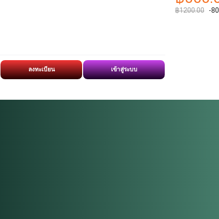
฿1200.00
-8
ลงทะเบียน
เข้าสู่ระบบ