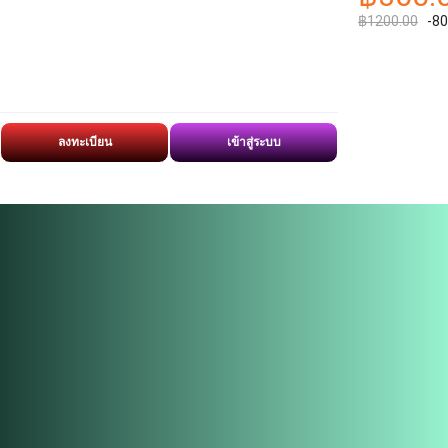
฿1200.00
-8
ลงทะเบียน
เข้าสู่ระบบ