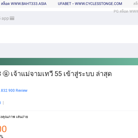
บ สล็อต WWW.BAHT333.ASIA
UFABET -- WWW.CYCLESSTONGE.COM
สล
PG สล็อต WW
🤬 เจ้าแม่จามเทวี 55 เข้าสู่ระบบ ล่าสุด
.832.900 Review
8
รงคุณภาพ เล่นง่าย
00
0%