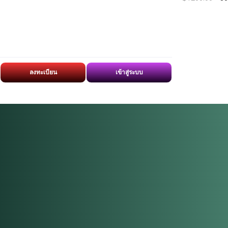
ลงทะเบียน
เข้าสู่ระบบ