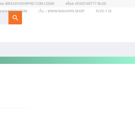
็อต BIKEADVISORPRO COM LOGIN
สล็อต UFASTAR777 BLOG
W.KHAO555.COM
เว็บ -- WWW.NAVA999.SHOP
PLYO 118