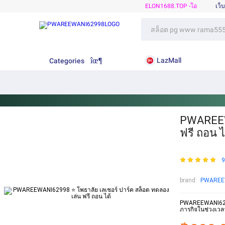
ELON1688.TOP -โอ
เว็
LazMall
Categories
PWAREEWA
ฟรี ถอน ไ
9
brand:
PWAREE
PWAREEWANI6299
ภารกิจในช่วงเวล