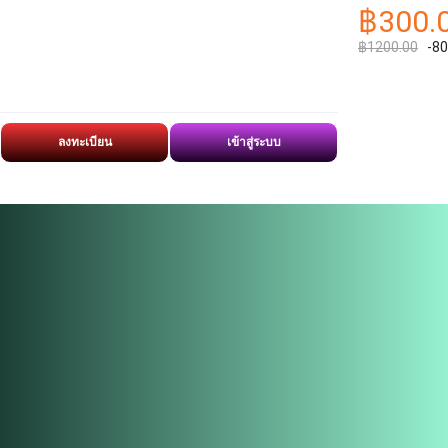
฿300.
฿1200.00
-8
ลงทะเบียน
เข้าสู่ระบบ