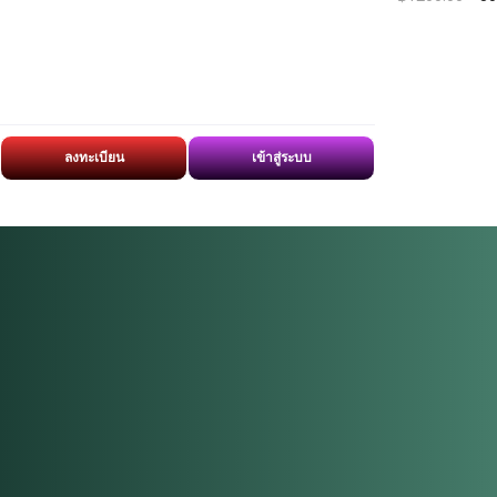
ลงทะเบียน
เข้าสู่ระบบ