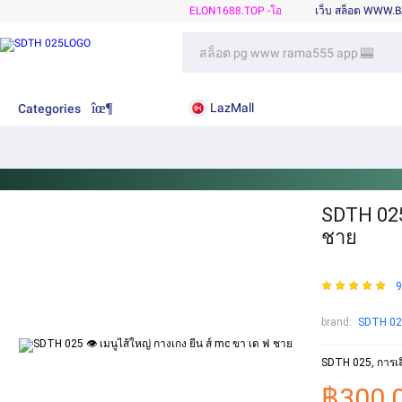
ELON1688.TOP -โอ
เว็บ สล็อต WWW.
LazMall
Categories
SDTH 025 
ชาย
9
brand:
SDTH 02
SDTH 025, การเลื
฿300.