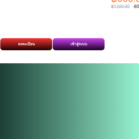
฿1200.00
-8
ลงทะเบียน
เข้าสู่ระบบ