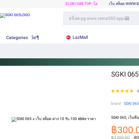
ELON1688.TOP -โอ
เว็บ สล็อต WWW.
LazMall
Categories
SGKI 065 
9
brand:
SGKI 065
SGKI 065, เว็บที่น
฿300.
฿1200.00
-8