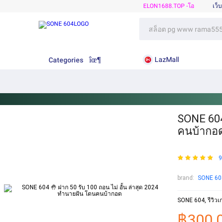
ELON1688.TOP -โอ
เว็
LazMall
Categories
SONE 604 
คนบ้ากอ
9
brand:
SONE 60
SONE 604, รีวิวเ
฿300.