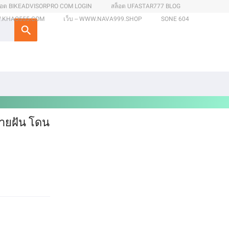
็อต BIKEADVISORPRO COM LOGIN
สล็อต UFASTAR777 BLOG
W.KHAO555.COM
เว็บ -- WWW.NAVA999.SHOP
SONE 604
นายฝัน โดน