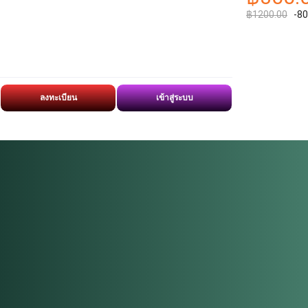
฿1200.00
-8
ลงทะเบียน
เข้าสู่ระบบ