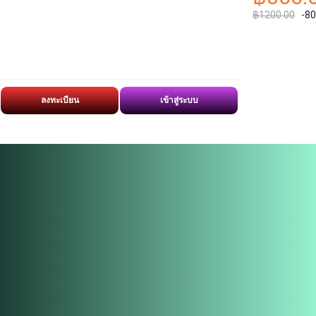
฿1200.00
-8
ลงทะเบียน
เข้าสู่ระบบ