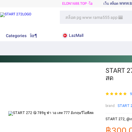
ELON1688.TOP -โอ
เว็บ สล็อต WWW.
LazMall
Categories
START 272
สด
9
brand:
START 
START 272, @เทค
฿300.