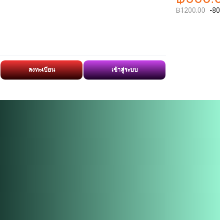
฿1200.00
-8
ลงทะเบียน
เข้าสู่ระบบ