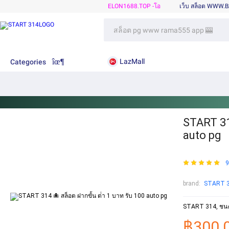
ELON1688.TOP -โอ
เว็บ สล็อต WWW.
LazMall
Categories
START 314
auto pg
9
brand:
START 
START 314, ชนะง
฿300.