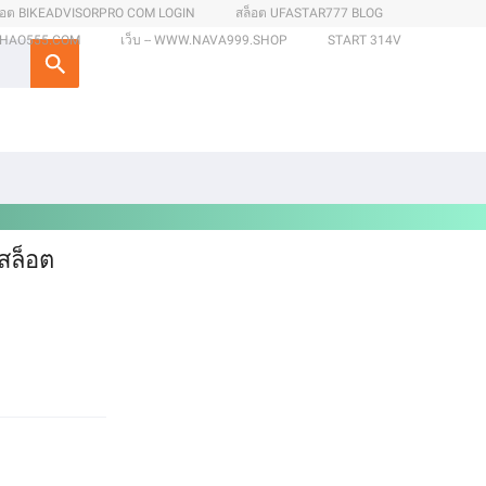
็อต BIKEADVISORPRO COM LOGIN
สล็อต UFASTAR777 BLOG
KHAO555.COM
เว็บ -- WWW.NAVA999.SHOP
START 314V
สล็อต