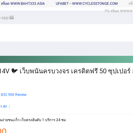
บ สล็อต WWW.BAHT333.ASIA
UFABET -- WWW.CYCLESSTONGE.COM
สล
PG สล็อต WWW.
4V 🐦 เว็บพนันครบวงจร เครดิตฟรี 50 ซุปเปอร์ 
ี
.832.900 Review
314V
ง่ายชนะเร็ว เว็บตรงอันดับ 1 บริการ 24 ชม
00