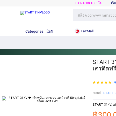
ELON1688.TOP -โอ
เว็
LazMall
Categories
START 31
เครดิตฟร
9
brand:
START 
START 314V, เล่น
฿300.