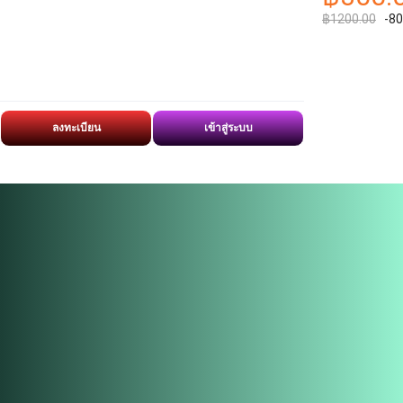
฿1200.00
-8
ลงทะเบียน
เข้าสู่ระบบ