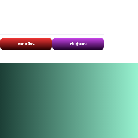
ลงทะเบียน
เข้าสู่ระบบ