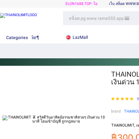
ELON1688.TOP -โอ
เว็บ สล็อต WWW.
LazMall
Categories
THAINOLI
เงินด่วน
9
brand:
THAINOL
THAINOLIMIT, เ
฿300.