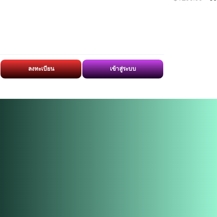
ลงทะเบียน
เข้าสู่ระบบ