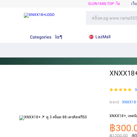
ELON1688.TOP -โอ
เว็
LazMall
Categories
XNXX18+ 
9
brand:
XNXX18
XNXX18+, เทคนิค
฿300.
฿1200.00
-8