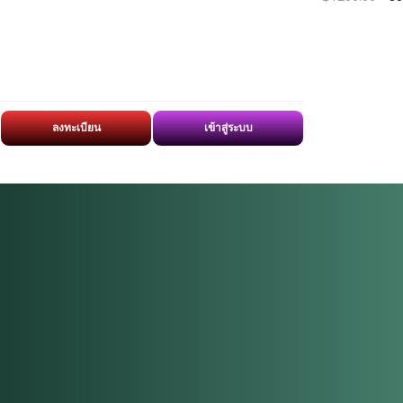
ลงทะเบียน
เข้าสู่ระบบ