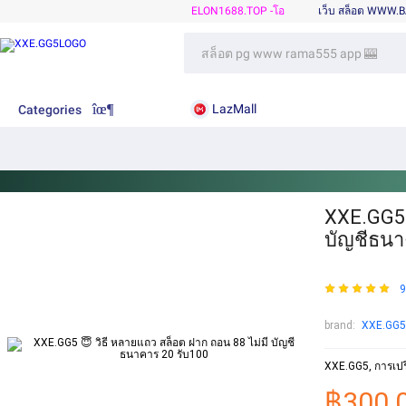
ELON1688.TOP -โอ
เว็บ สล็อต WWW.
LazMall
Categories
XXE.GG5 
บัญชีธนา
9
brand:
XXE.GG5
XXE.GG5, การเปรีย
฿300.