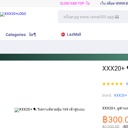
ELON1688.TOP -โอ
เว็บ สล็อต WWW.
LazMall
Categories
XXX20+ 🏓
9
brand:
XXX20+
XXX20+, ยูฟ่าเบ
฿300.
฿1200.00
-8