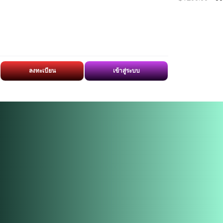
ลงทะเบียน
เข้าสู่ระบบ