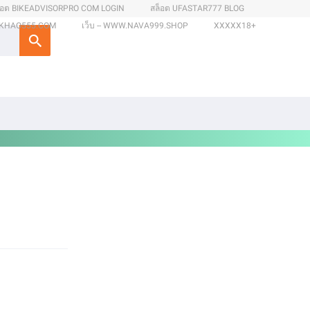
็อต BIKEADVISORPRO COM LOGIN
สล็อต UFASTAR777 BLOG
.KHAO555.COM
เว็บ -- WWW.NAVA999.SHOP
XXXXX18+