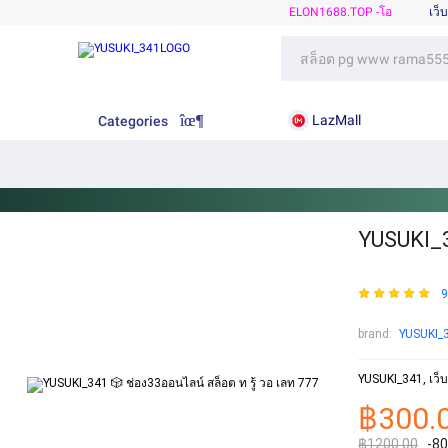
ELON1688.TOP -โอ
เว็
LazMall
Categories
YUSUKI_3
9
brand:
YUSUKI_
YUSUKI_341, เว็บต
฿300.
฿1200.00
-8