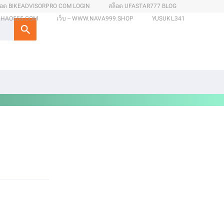
็อต BIKEADVISORPRO COM LOGIN
สล็อต UFASTAR777 BLOG
KHAO555.COM
เว็บ -- WWW.NAVA999.SHOP
YUSUKI_341