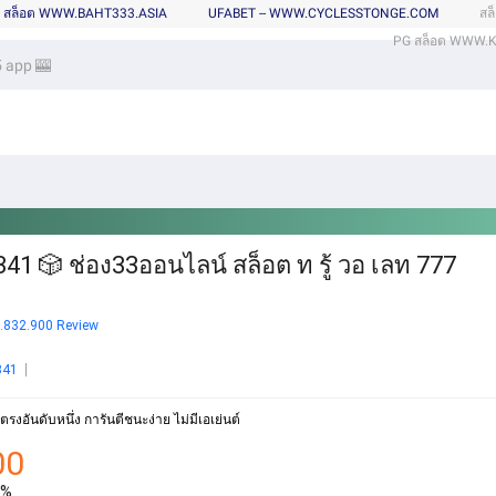
บ สล็อต WWW.BAHT333.ASIA
UFABET -- WWW.CYCLESSTONGE.COM
สล
PG สล็อต WWW.
41 🎲 ช่อง33ออนไลน์ สล็อต ท รู้ วอ เลท 777
.832.900 Review
341
รงอันดับหนึ่ง การันตีชนะง่าย ไม่มีเอเย่นต์
00
0%